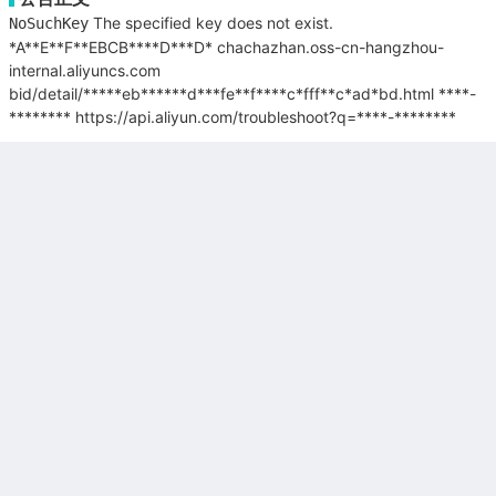
The specified key does not exist.
NoSuchKey
*A**E**F**EBCB****D***D*
chachazhan.oss-cn-hangzhou-
internal.aliyuncs.com
bid/detail/*****eb******d***fe**f****c*fff**c*ad*bd.html
****-
********
https://api.aliyun.com/troubleshoot?q=****-********