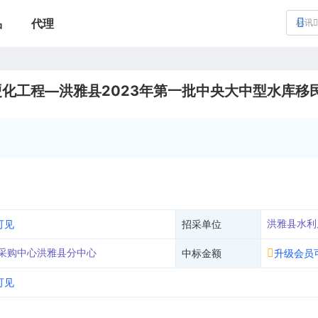
品
代理
标讯
化工程—洪雅县2023年第一批中央大中型水库移
洪雅县水利
可见
招采单位
采购中心洪雅县分中心
中标金额
升级会员
可见