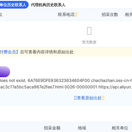
单位历史联系人
代理机构历史联系人
位
联系电话
招采次数
相
暂无数据
付费会员】
后可查看内容详情和原始出处
oes not exist.
6A76E9DFE936323634604F00
chachazhan.oss-cn-h
aac3c17a5bc5aca967e2fee7.html
0026-00000001
https://api.ali
查看原始出处
招采金额
地域
相关单位