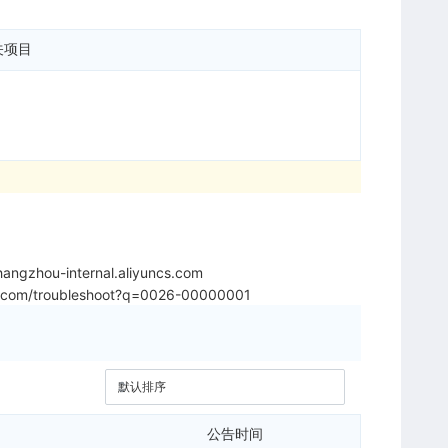
关项目
angzhou-internal.aliyuncs.com
yun.com/troubleshoot?q=0026-00000001
公告时间