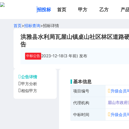
招投标
首页
甲方
乙方
产
首页
>
招标查询
>
招标详情
洪雅县水利局瓦屋山镇桌山社区林区道路硬
告
2023-12-18(3 年前)
发布
中标公告
公告详情
基本信息
甲方分析
相似甲方
项目编号
升级会员
眉山市政府
代理机构
中标时间
升级会员