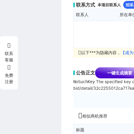
联系方式
本项目联系人
招采
联系人
所在单
以下***为隐藏内容，
【成为
联系
客服
公告正文
一键生成摘要
免费
The specified key d
注册
NoSuchKey
bid/detail/32c2255012ca717e
相似商机推荐
标题