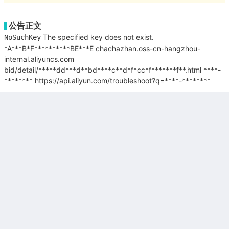
公告正文
The specified key does not exist.
NoSuchKey
*A***B*F**********BE***E
chachazhan.oss-cn-hangzhou-
internal.aliyuncs.com
bid/detail/*****dd***d**bd****c**d*f*cc*f*******f**.html
****-
********
https://api.aliyun.com/troubleshoot?q=****-********