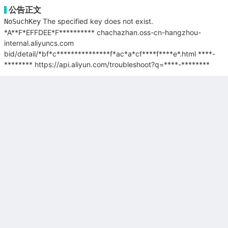
公告正文
The specified key does not exist.
NoSuchKey
*A**F*EFFDEE*F**********
chachazhan.oss-cn-hangzhou-
internal.aliyuncs.com
bid/detail/*bf*c***************f*ac*a*cf****f****e*.html
****-
********
https://api.aliyun.com/troubleshoot?q=****-********