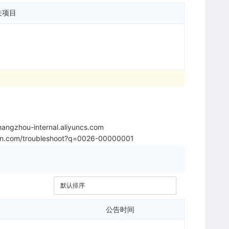
关项目
angzhou-internal.aliyuncs.com
iyun.com/troubleshoot?q=0026-00000001
公告时间