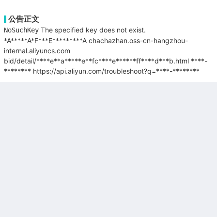
公告正文
The specified key does not exist.
NoSuchKey
*A*****A*F***E*********A
chachazhan.oss-cn-hangzhou-
internal.aliyuncs.com
bid/detail/****e**a*****e**fc****e******ff****d***b.html
****-
********
https://api.aliyun.com/troubleshoot?q=****-********