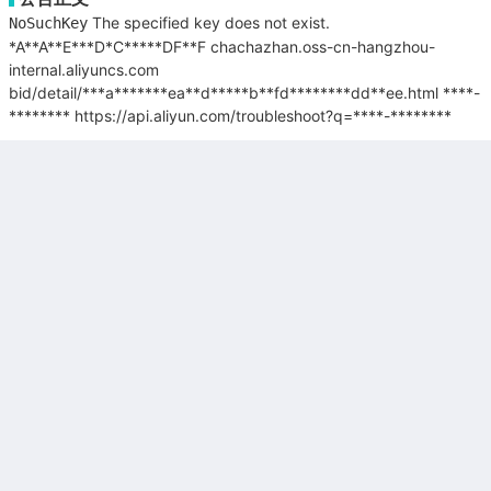
The specified key does not exist.
NoSuchKey
*A**A**E***D*C*****DF**F
chachazhan.oss-cn-hangzhou-
internal.aliyuncs.com
bid/detail/***a*******ea**d*****b**fd********dd**ee.html
****-
********
https://api.aliyun.com/troubleshoot?q=****-********