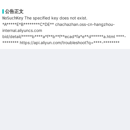
公告正文
The specified key does not exist.
NoSuchKey
*A*****E*B********C*DE**
chachazhan.oss-cn-hangzhou-
internal.aliyuncs.com
bid/detail/*****b****a*f**b**f**ecad*fa*e**d******a.html
****-
********
https://api.aliyun.com/troubleshoot?q=****-********