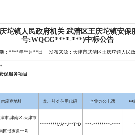
庆坨镇人民政府机关 武清区王庆坨镇安保服
号:WQCG****-***)中标公告
期：****年**月**日 发布来源：天津市武清区王庆坨镇人民
*
安保服务项目
供应商地址
统一社会信用代码
企业办公电话
中
天津市,津南区,天津市
********MA**J**T*D
***-********-****
南区博惠道**号