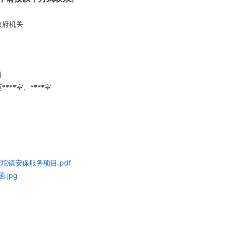
政府机关
司
**室、****室
坨镇安保服务项目.pdf
.jpg