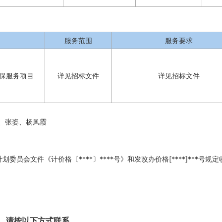
服务范围
服务要求
保服务项目
详见招标文件
详见招标文件
、张姿、杨凤霞
委员会文件《计价格〔****〕****号》和发改办价格[****]***号规
，请按以下方式联系。