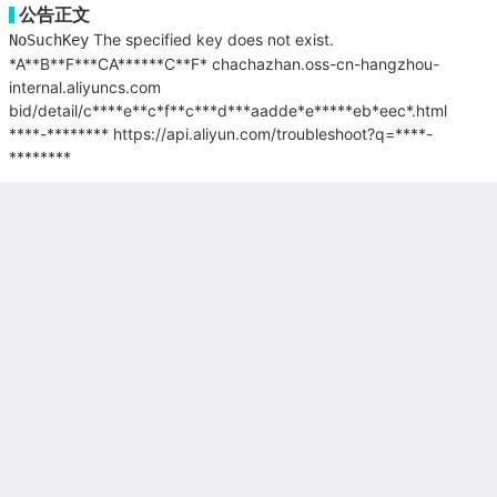
公告正文
The specified key does not exist.
NoSuchKey
*A**B**F***CA******C**F*
chachazhan.oss-cn-hangzhou-
internal.aliyuncs.com
bid/detail/c****e**c*f**c***d***aadde*e*****eb*eec*.html
****-********
https://api.aliyun.com/troubleshoot?q=****-
********