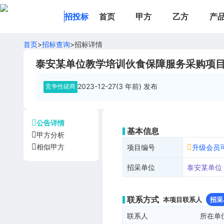
招投标
首页
甲方
乙方
产
首页
>
招标查询
>
招标详情
泰安某单位教学培训伙食保障服务采购项
2023-12-27(3 年前)
发布
竞争性磋商
公告详情
基本信息
甲方分析
相似甲方
项目编号
升级会员
招采单位
泰安某单位
联系方式
本项目联系人
招采
联系人
所在单