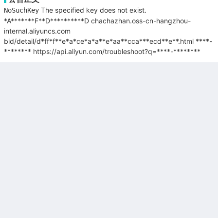
The specified key does not exist.
NoSuchKey
*A*******F**D**********D
chachazhan.oss-cn-hangzhou-
internal.aliyuncs.com
bid/detail/d*ff*f**e*a*ce*a*a**e*aa**cca***ecd**e**.html
****-
********
https://api.aliyun.com/troubleshoot?q=****-********