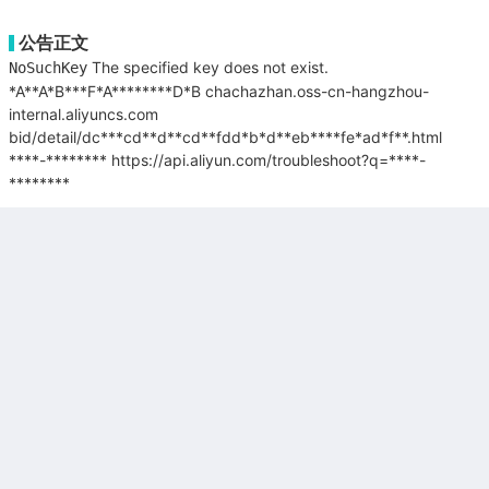
公告正文
The specified key does not exist.
NoSuchKey
*A**A*B***F*A********D*B
chachazhan.oss-cn-hangzhou-
internal.aliyuncs.com
bid/detail/dc***cd**d**cd**fdd*b*d**eb****fe*ad*f**.html
****-********
https://api.aliyun.com/troubleshoot?q=****-
********