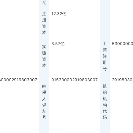
期
注
12.32亿
册
资
本
3.57亿
工
53000000
实
商
缴
注
资
册
本
号
300002919803007
915300002919803007
29198030
纳
组
税
织
人
机
识
构
别
代
号
码