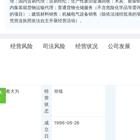
理；国内贸易代理；贸易经纪；生产性废旧金属回收；木炭、薪柴
内集装箱货物运输代理；普通货物仓储服务（不含危险化学品等需
的项目）；建筑材料销售；机械电气设备销售（除依法须经批准的
凭营业执照依法自主开展经营活动）。
景
经营风险
司法风险
经营状况
公司发展
权
蔡大为
经
存续
大
营
为
状
态
成
1996-06-26
立
日