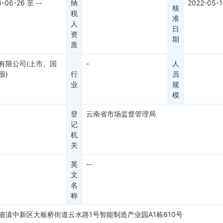
6-06-26
至
--
纳
2022-05-
核
税
准
人
日
资
期
质
有限公司(上市、国
-
人
股)
行
员
业
规
模
登
云南省市场监督管理局
记
机
关
英
--
文
名
称
省滇中新区大板桥街道云水路1号智能制造产业园A1栋610号