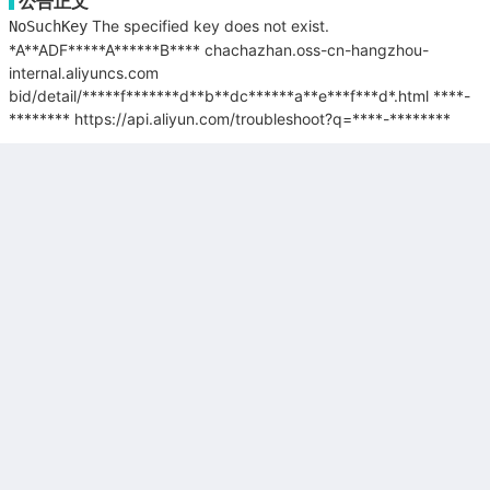
公告正文
The specified key does not exist.
NoSuchKey
*A**ADF*****A******B****
chachazhan.oss-cn-hangzhou-
internal.aliyuncs.com
bid/detail/*****f*******d**b**dc******a**e***f***d*.html
****-
********
https://api.aliyun.com/troubleshoot?q=****-********