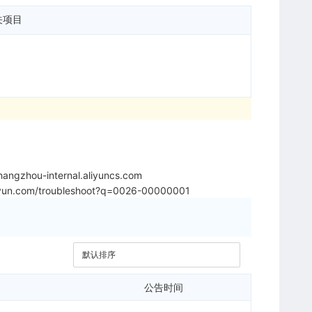
关项目
angzhou-internal.aliyuncs.com
aliyun.com/troubleshoot?q=0026-00000001
公告时间