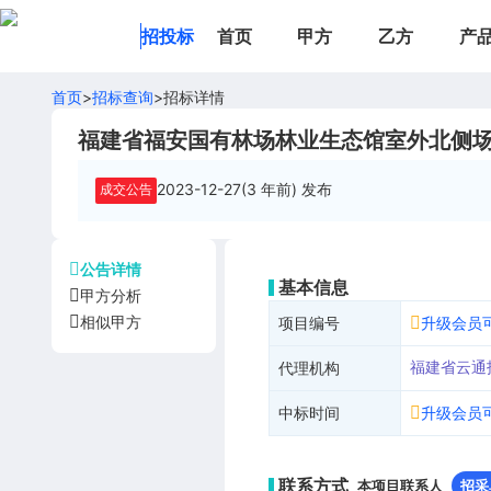
招投标
首页
甲方
乙方
产
首页
>
招标查询
>
招标详情
福建省福安国有林场林业生态馆室外北侧
2023-12-27(3 年前)
发布
成交公告
公告详情
基本信息
甲方分析
相似甲方
项目编号
升级会员
福建省云通
代理机构
中标时间
升级会员
联系方式
本项目联系人
招采