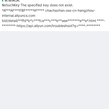
The specified key does not exist.
NoSuchKey
*A***AF***FBF*****A*****
chachazhan.oss-cn-hangzhou-
internal.aliyuncs.com
bid/detail/**ffd*b*c***fca***c***b**aee*******e**e*.html
****-
********
https://api.aliyun.com/troubleshoot?q=****-********