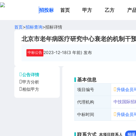
招投标
首页
甲方
乙方
产
首页
>
招标查询
>
招标详情
北京市老年病医疗研究中心衰老的机制干
2023-12-18(3 年前)
发布
中标公告
公告详情
基本信息
甲方分析
相似甲方
项目编号
升级会员
中技国际招
代理机构
中标时间
升级会员
联系方式
本项目联系人
招采