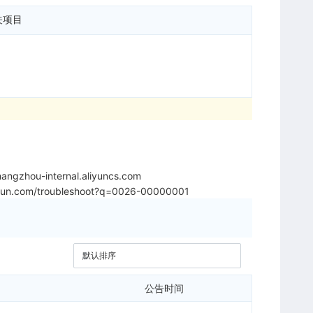
关项目
angzhou-internal.aliyuncs.com
liyun.com/troubleshoot?q=0026-00000001
公告时间