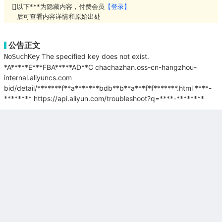
以下***为隐藏内容，付费会员
【登录】
后可查看内容详情和原始出处
公告正文
The specified key does not exist.
NoSuchKey
*A*****E***FBA*****AD**C
chachazhan.oss-cn-hangzhou-
internal.aliyuncs.com
bid/detail/*******f**a*******bdb**b**a***f*f*******.html
****-
********
https://api.aliyun.com/troubleshoot?q=****-********