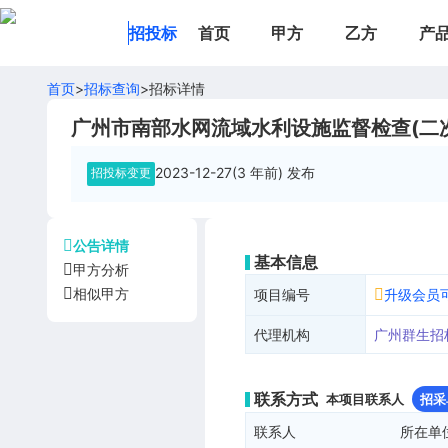
招投标
首页
甲方
乙方
产
首页
>
招标查询
>
招标详情
广州市南部水网流域水利设施监督检查(二
2023-12-27(3 年前)
发布
招投标变更
公告详情
基本信息
甲方分析
相似甲方
项目编号
升级会员
代理机构
广州群生招
联系方式
本项目联系人
招采
联系人
所在单