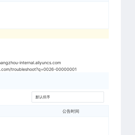
angzhou-internal.aliyuncs.com
yun.com/troubleshoot?q=0026-00000001
公告时间