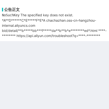
公告正文
The specified key does not exist.
NoSuchKey
*A**D******C*E*****F*E*A
chachazhan.oss-cn-hangzhou-
internal.aliyuncs.com
bid/detail/**b*****bb***f*****da**b**b*e********ed*.html
****-
********
https://api.aliyun.com/troubleshoot?q=****-********