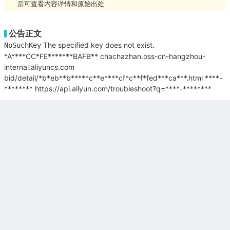
后可查看内容详情和原始出处
公告正文
The specified key does not exist.
NoSuchKey
*A****CC*FE*******BAFB**
chachazhan.oss-cn-hangzhou-
internal.aliyuncs.com
bid/detail/*b*eb**b*****c**e****cf*c**f*fed***ca***.html
****-
********
https://api.aliyun.com/troubleshoot?q=****-********