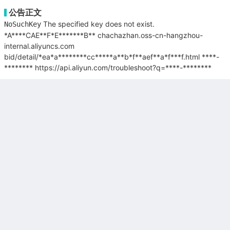
公告正文
The specified key does not exist.
NoSuchKey
*A****CAE**F*E*******B**
chachazhan.oss-cn-hangzhou-
internal.aliyuncs.com
bid/detail/*ea*a********cc*****a**b*f**aef**a*f***f.html
****-
********
https://api.aliyun.com/troubleshoot?q=****-********