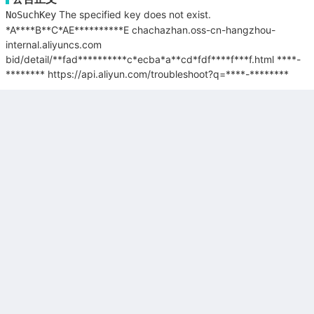
The specified key does not exist.
NoSuchKey
*A****B**C*AE**********E
chachazhan.oss-cn-hangzhou-
internal.aliyuncs.com
bid/detail/**fad**********c*ecba*a**cd*fdf****f***f.html
****-
********
https://api.aliyun.com/troubleshoot?q=****-********