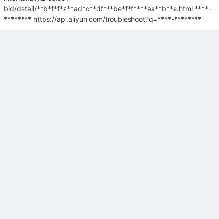
bid/detail/**b*f*f*a**ad*c**df***be*f*f****aa**b**e.html
****-
********
https://api.aliyun.com/troubleshoot?q=****-********