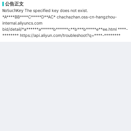
公告正文
The specified key does not exist.
NoSuchKey
*A****BB****C*****D**AC*
chachazhan.oss-cn-hangzhou-
internal.aliyuncs.com
bid/detail/*a******a******b******c**b***b*****e**ee.html
****-
********
https://api.aliyun.com/troubleshoot?q=****-********