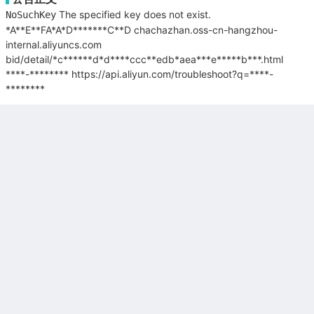
The specified key does not exist.
NoSuchKey
*A**E**FA*A*D*******C**D
chachazhan.oss-cn-hangzhou-
internal.aliyuncs.com
bid/detail/*c******d*d****ccc**edb*aea***e*****b***.html
****-********
https://api.aliyun.com/troubleshoot?q=****-
********