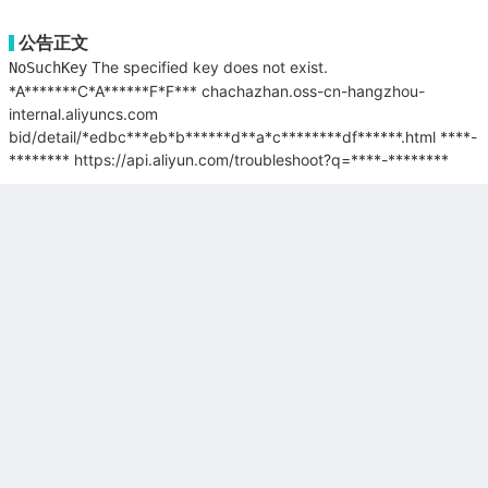
公告正文
The specified key does not exist.
NoSuchKey
*A*******C*A******F*F***
chachazhan.oss-cn-hangzhou-
internal.aliyuncs.com
bid/detail/*edbc***eb*b******d**a*c********df******.html
****-
********
https://api.aliyun.com/troubleshoot?q=****-********