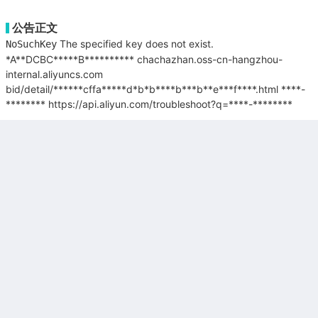
公告正文
The specified key does not exist.
NoSuchKey
*A**DCBC*****B**********
chachazhan.oss-cn-hangzhou-
internal.aliyuncs.com
bid/detail/******cffa*****d*b*b****b***b**e***f****.html
****-
********
https://api.aliyun.com/troubleshoot?q=****-********