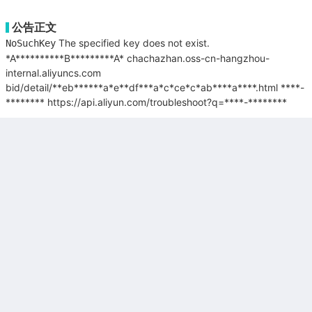
公告正文
The specified key does not exist.
NoSuchKey
*A**********B*********A*
chachazhan.oss-cn-hangzhou-
internal.aliyuncs.com
bid/detail/**eb******a*e**df***a*c*ce*c*ab****a****.html
****-
********
https://api.aliyun.com/troubleshoot?q=****-********