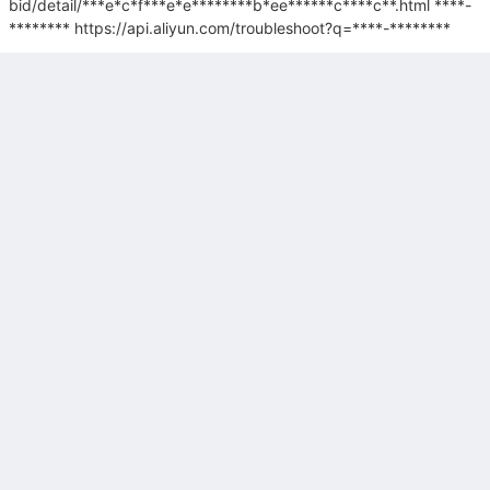
bid/detail/***e*c*f***e*e********b*ee******c****c**.html
****-
********
https://api.aliyun.com/troubleshoot?q=****-********