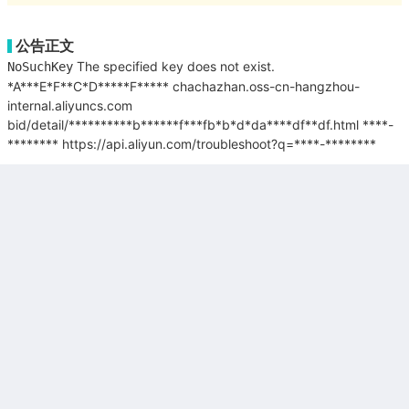
公告正文
The specified key does not exist.
NoSuchKey
*A***E*F**C*D*****F*****
chachazhan.oss-cn-hangzhou-
internal.aliyuncs.com
bid/detail/**********b******f***fb*b*d*da****df**df.html
****-
********
https://api.aliyun.com/troubleshoot?q=****-********