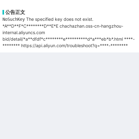
公告正文
The specified key does not exist.
NoSuchKey
*A**D**F*C********D**E*E
chachazhan.oss-cn-hangzhou-
internal.aliyuncs.com
bid/detail/*a**dfdf*c********e**********d*a***eb*b*.html
****-
********
https://api.aliyun.com/troubleshoot?q=****-********