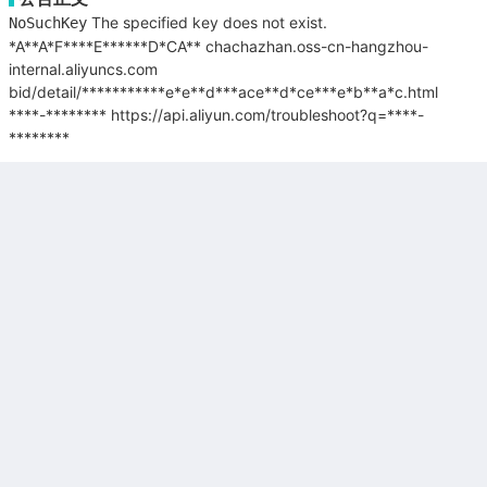
The specified key does not exist.
NoSuchKey
*A**A*F****E******D*CA**
chachazhan.oss-cn-hangzhou-
internal.aliyuncs.com
bid/detail/***********e*e**d***ace**d*ce***e*b**a*c.html
****-********
https://api.aliyun.com/troubleshoot?q=****-
********