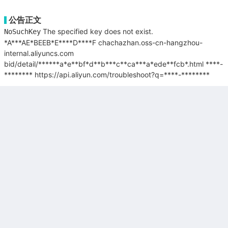
公告正文
The specified key does not exist.
NoSuchKey
*A***AE*BEEB*E****D****F
chachazhan.oss-cn-hangzhou-
internal.aliyuncs.com
bid/detail/******a*e**bf*d**b***c**ca***a*ede**fcb*.html
****-
********
https://api.aliyun.com/troubleshoot?q=****-********