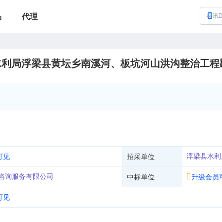
品
代理
标讯
局浮梁县黄坛乡南溪河、板坑河山洪沟整治工程勘测设计
浮梁县水利
可见
招采单位
咨询服务有限公司
中标单位
升级会员
可见