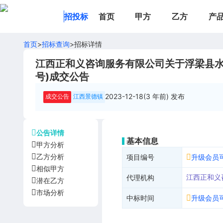
招投标
首页
甲方
乙方
产
首页
>
招标查询
>
招标详情
江西正和义咨询服务有限公司关于浮梁县水利
号)成交公告
2023-12-18(3 年前)
发布
成交公告
江西景德镇
公告详情
基本信息
甲方分析
乙方分析
项目编号
升级会员
相似甲方
江西正和义
代理机构
潜在乙方
市场分析
中标时间
升级会员