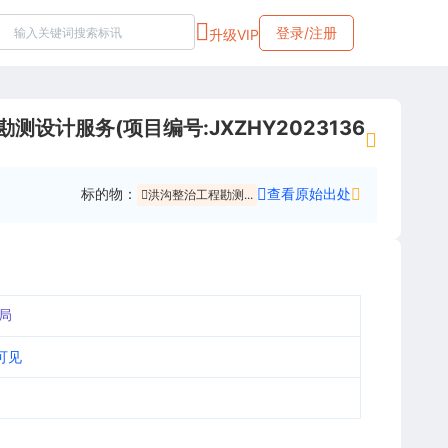
登录/注册
升级VIP
服务(项目编号:JXZHY2023136
标的物：
查看原始出处
洪沟整治工程勘测...
局
可见