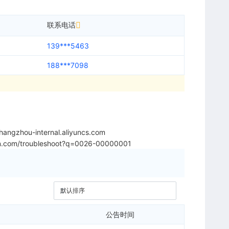
联系电话
139***5463
188***7098
angzhou-internal.aliyuncs.com
yun.com/troubleshoot?q=0026-00000001
公告时间