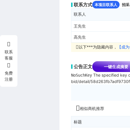
联系方式
本项目联系人
招采
联系人
王先生
高先生
以下***为隐藏内容，
【成为
联系
客服
公告正文
一键生成摘要
免费
The specified key d
NoSuchKey
注册
bid/detail/58d263fb7adf973
相似商机推荐
标题