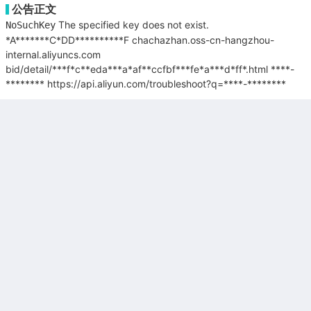
公告正文
The specified key does not exist.
NoSuchKey
*A*******C*DD**********F
chachazhan.oss-cn-hangzhou-
internal.aliyuncs.com
bid/detail/***f*c**eda***a*af**ccfbf***fe*a***d*ff*.html
****-
********
https://api.aliyun.com/troubleshoot?q=****-********