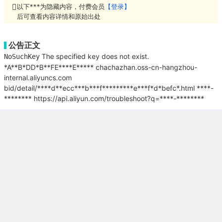
以下***为隐藏内容，付费会员
【登录】
后可查看内容详情和原始出处
公告正文
The specified key does not exist.
NoSuchKey
*A**B*DD*B**FE****E*****
chachazhan.oss-cn-hangzhou-
internal.aliyuncs.com
bid/detail/****d**ecc***b***f*********e***f*d*befc*.html
****-
********
https://api.aliyun.com/troubleshoot?q=****-********