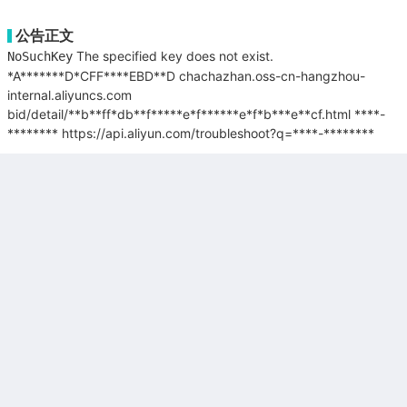
公告正文
The specified key does not exist.
NoSuchKey
*A*******D*CFF****EBD**D
chachazhan.oss-cn-hangzhou-
internal.aliyuncs.com
bid/detail/**b**ff*db**f*****e*f******e*f*b***e**cf.html
****-
********
https://api.aliyun.com/troubleshoot?q=****-********