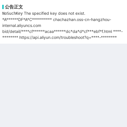
公告正文
The specified key does not exist.
NoSuchKey
*A******DF*A*C**********
chachazhan.oss-cn-hangzhou-
internal.aliyuncs.com
bid/detail/****cf******acaa******dc*da*d*cf***ebf*f.html
****-
********
https://api.aliyun.com/troubleshoot?q=****-********