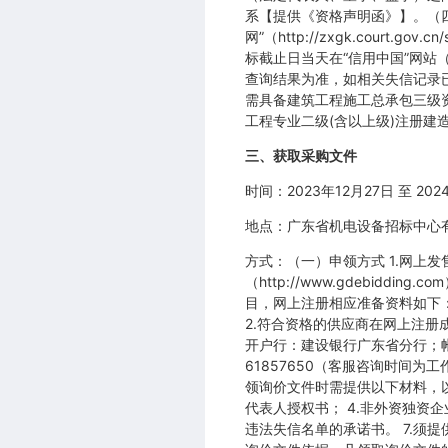
系【提供《资格声明函》】。（四）未
网”（http://zxgk.cour
标截止日当天在“信用中国”网站（www.c
查询结果为准，如相关失信记录
需具备建筑工程施工总承包三级
工程专业二级(含以上级)注册
三、获取采购文件
时间：2023年12月27日 至 2
地点：广东省机电设备招标中心有限公司网
方式：（一）申领方式 1.网
（http://www.gdebi
目，网上注册相应准备资料如下
2.符合资格的供应商在网上注
开户行：建设银行广东省分行；帐号：
61857650（客服咨询时间为
领询价文件时需提供以下材料，以1
代表人授权书； 4.非外资独资
违法失信名单的承诺书。 7.须提