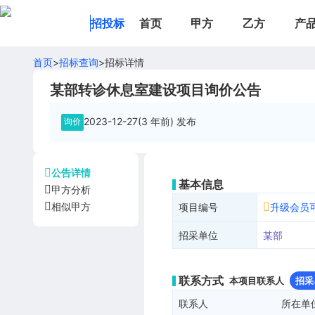
招投标
首页
甲方
乙方
产
首页
>
招标查询
>
招标详情
某部转诊休息室建设项目询价公告
2023-12-27(3 年前)
发布
询价
公告详情
基本信息
甲方分析
相似甲方
项目编号
升级会员
招采单位
某部
联系方式
本项目联系人
招采
联系人
所在单