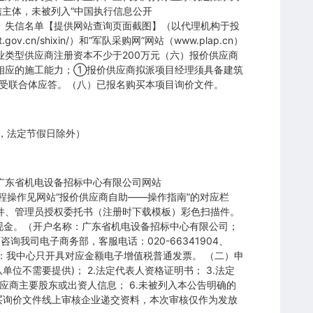
违法失信主体，未被列入“中国执行信息公开
.plap.cn）失信名单【提供网站查询页面截图】（以代理机构于投
gov.cn/shixin/）和“军队采购网”网站（www.plap.cn）
类型供应商注册资本不少于200万元（六）报价供应商
相应的施工能力；①报价供应商拟派项目经理须具备建筑
接受联合体应答。（八）已报名购买本项目询价文件。
京时间，法定节假日除外）
录广东省机电设备招标中心有限公司网站
具体流程操作见网站“报价供应商自助——操作指南”的对应栏
件、管理员授权委托书（注册时下载模板）彩色扫描件。
现金。（开户名称：广东省机电设备招标中心有限公司；
可咨询我司电子商务部，客服电话：020-66341904、
。 注：我中心只开具对应金额电子增值税普通发票。 （二）申
位不需要提供)； 2.法定代表人资格证明书； 3.法定
应商主要股东或出资人信息； 6.未被列入本公告明确的
截图 购买询价文件线上审核企业递交资料，本次审核仅作为发放