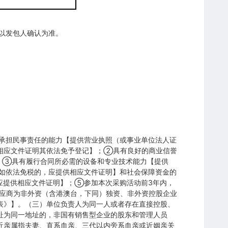
以发包人确认为准。
立承担民事责任的能力【提供营业执照（或事业单位法人证
相应文件证明其依法免予登记】；②具有良好的商业信誉
】；③具有履行合同所必需的设备和专业技术能力【提供
，如依法免税的，应提供相应文件证明】和社会保障资金的
，应提供相应文件证明】；⑤参加本次采购活动前3年内，
应商为非外资（含港澳台，下同）独资、非外资控股企业
表》】。（三）单位负责人为同一人或者存在直接控股、
址为同一地址的，非国有销售型企业的股东和管理人员
近亲属指夫妻、直系血亲、三代以内旁系血亲或近姻亲关