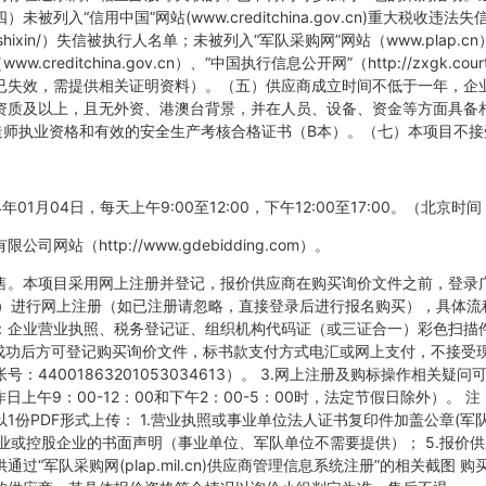
被列入“信用中国”网站(www.creditchina.gov.cn)重大税收
t.gov.cn/shixin/）失信被执行人名单；未被列入“军队采购网”网站（www
reditchina.gov.cn）、“中国执行信息公开网”（http://zxgk.court.
已失效，需提供相关证明资料）。（五）供应商成立时间不低于一年，企业
资质及以上，且无外资、港澳台背景，并在人员、设备、资金等方面具备
建造师执业资格和有效的安全生产考核合格证书（B本）。（七）本项目不
024年01月04日，每天上午9:00至12:00，下午12:00至17:00。（北
站（http://www.gdebidding.com）。
上发售。本项目采用网上注册并登记，报价供应商在购买询价文件之前，登
dding.com）进行网上注册（如已注册请忽略，直接登录后进行报名购买），
：企业营业执照、税务登记证、组织机构代码证（或三证合一）彩色扫描
册成功后方可登记购买询价文件，标书款支付方式电汇或网上支付，不接受
44001863201053034613）。 3.网上注册及购标操作相关疑问
工作日上午9：00-12：00和下午2：00-5：00时，法定节假日除外）
份PDF形式上传： 1.营业执照或事业单位法人证书复印件加盖公章(军队单
企业或控股企业的书面声明（事业单位、军队单位不需要提供）； 5.报价供
供通过“军队采购网(plap.mil.cn)供应商管理信息系统注册”的相关