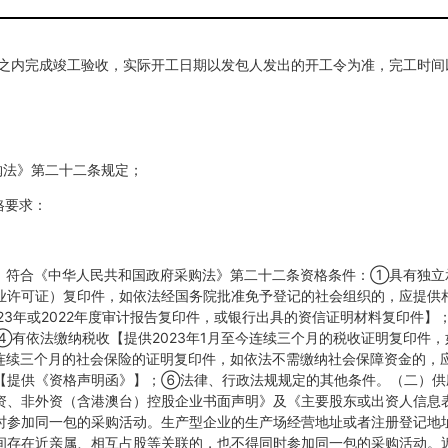
天之内完成竣工验收，实际开工日期以发包人发出的开工令为准，完工时间
购法》第二十二条规定；
格要求：
一）符合《中华人民共和国政府采购法》第二十二条资格条件：①具有独
业许可证）复印件，如依法经国务院批准免予登记的社会组织的，应提供
23年或2022年度审计报告复印件，或银行出具的资信证明材料复印件
④有依法缴纳税收【提供2023年1月至今连续三个月的税收证明复印件
至今连续三个月的社会保险的证明复印件，如依法不需缴纳社会保障资金的
【提供《资格声明函》】；⑥法律、行政法规规定的其他条件。（二）供
资、非外资（含港澳台）控股企业书面声明》及《主要股东或出资人信息
时参加同一包的采购活动。生产型企业的生产场经营地址或者注册登记地
间存在近亲属、相互占股等关联的，也不得同时参加同一包的采购活动。