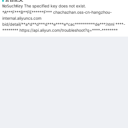
The specified key does not exist.
NoSuchKey
*A***F***B**FE******F***
chachazhan.oss-cn-hangzhou-
internal.aliyuncs.com
bid/detail/**a*d**d***d***e****e*cac**********de***.html
****-
********
https://api.aliyun.com/troubleshoot?q=****-********