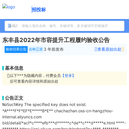
招投标
标讯
东丰县2022年市容提升工程履约验收公告
3 年前
发布
查看原始出处
验收结果公告
吉林辽源
基本信息
以下***为隐藏内容，付费会员
【登录】
后可查看内容详情和原始出处
公告正文
The specified key does not exist.
NoSuchKey
*A****F*F*EF*E*****B*E**
chachazhan.oss-cn-hangzhou-
internal.aliyuncs.com
bid/detail/*acf*c****efb***d******c*de**c***d*****e.html
****-
********
https://api.aliyun.com/troubleshoot?q=****-********