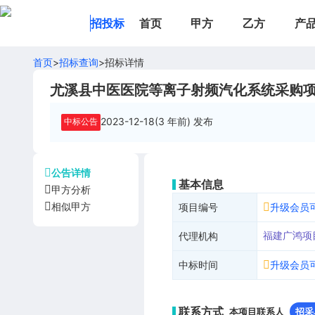
招投标
首页
甲方
乙方
产
首页
>
招标查询
>
招标详情
尤溪县中医医院等离子射频汽化系统采购
2023-12-18(3 年前)
发布
中标公告
公告详情
基本信息
甲方分析
相似甲方
项目编号
升级会员
福建广鸿项
代理机构
中标时间
升级会员
联系方式
本项目联系人
招采