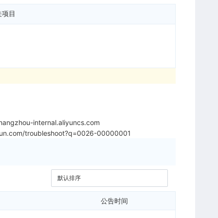
关项目
angzhou-internal.aliyuncs.com
liyun.com/troubleshoot?q=0026-00000001
公告时间