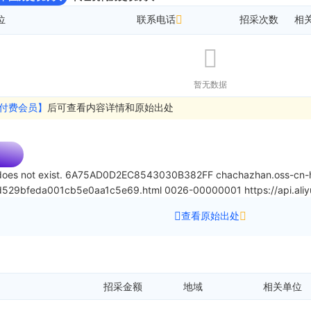
位
联系电话
招采次数
相
暂无数据
付费会员】
后可查看内容详情和原始出处
oes not exist.
6A75AD0D2EC8543030B382FF
chachazhan.oss-cn-h
d529bfeda001cb5e0aa1c5e69.html
0026-00000001
https://api.a
查看原始出处
招采金额
地域
相关单位