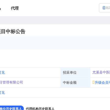
品
代理
标讯
项目中标公告
尤溪县中医
可见
招采单位
目管理有限公司
中标金额
升级会员
可见
单位历史联系人
代理机构历史联系人