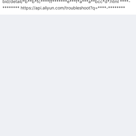
bid/detail/*b**b*fc****ff*******e***f*a***a**bcc*d*.html
****-
********
https://api.aliyun.com/troubleshoot?q=****-********