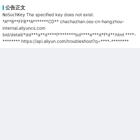
公告正文
The specified key does not exist.
NoSuchKey
*A**B**FFB**A*******CD**
chachazhan.oss-cn-hangzhou-
internal.aliyuncs.com
bid/detail/*dd***a**d****f********bd****e***d*f*d**.html
****-
********
https://api.aliyun.com/troubleshoot?q=****-********