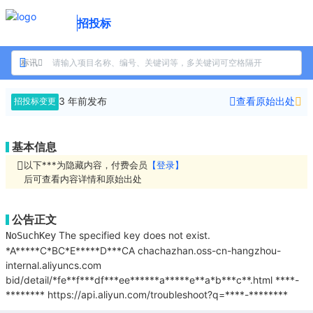
招投标
标讯
3 年前
发布
查看原始出处
招投标变更
基本信息
以下***为隐藏内容，付费会员
【登录】
后可查看内容详情和原始出处
公告正文
The specified key does not exist.
NoSuchKey
*A*****C*BC*E*****D***CA
chachazhan.oss-cn-hangzhou-
internal.aliyuncs.com
bid/detail/*fe**f***df***ee******a*****e**a*b***c**.html
****-
********
https://api.aliyun.com/troubleshoot?q=****-********