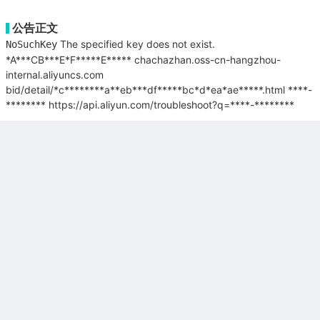
公告正文
The specified key does not exist.
NoSuchKey
*A***CB***E*F*****E*****
chachazhan.oss-cn-hangzhou-
internal.aliyuncs.com
bid/detail/*c********a**eb***df*****bc*d*ea*ae*****.html
****-
********
https://api.aliyun.com/troubleshoot?q=****-********