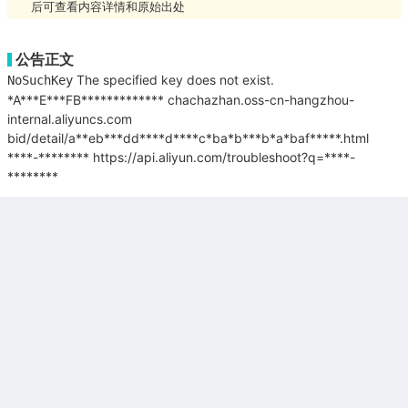
后可查看内容详情和原始出处
公告正文
The specified key does not exist.
NoSuchKey
*A***E***FB*************
chachazhan.oss-cn-hangzhou-
internal.aliyuncs.com
bid/detail/a**eb***dd****d****c*ba*b***b*a*baf*****.html
****-********
https://api.aliyun.com/troubleshoot?q=****-
********