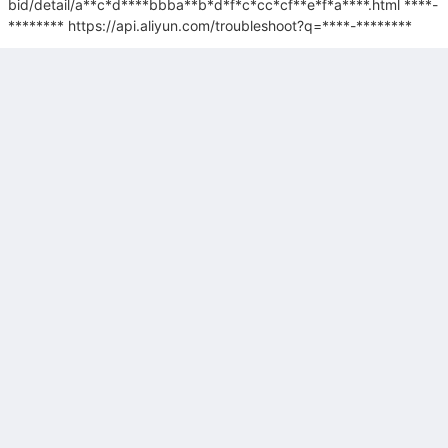
bid/detail/a**c*d****bbba**b*d*f*c*cc*cf**e*f*a****.html
****-
********
https://api.aliyun.com/troubleshoot?q=****-********